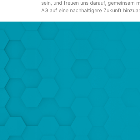
sein, und freuen uns darauf, gemeinsam 
AG auf eine nachhaltigere Zukunft hinzuar