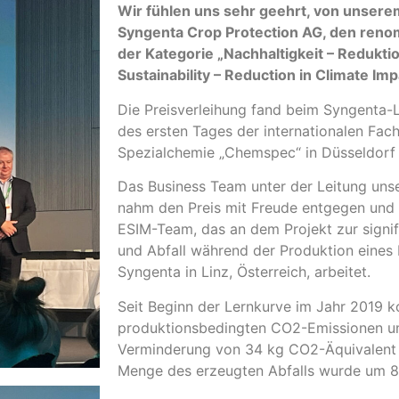
Wir fühlen uns sehr geehrt, von unser
Syngenta Crop Protection AG, den renom
der Kategorie „Nachhaltigkeit – Redukt
Sustainability – Reduction in Climate Im
Die Preisverleihung fand beim Syngenta-
des ersten Tages der internationalen Fac
Spezialchemie „Chemspec“ in Düsseldorf 
Das Business Team unter der Leitung uns
nahm den Preis mit Freude entgegen und 
ESIM-Team, das an dem Projekt zur signi
und Abfall während der Produktion eines
Syngenta in Linz, Österreich, arbeitet.
Seit Beginn der Lernkurve im Jahr 2019 
produktionsbedingten CO2-Emissionen um
Verminderung von 34 kg CO2-Äquivalent p
Menge des erzeugten Abfalls wurde um 8