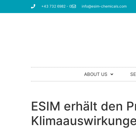
+43 732 6982 - 0
info@esim-chemicals.com
ABOUT US
SE
ESIM erhält den P
Klimaauswirkunge