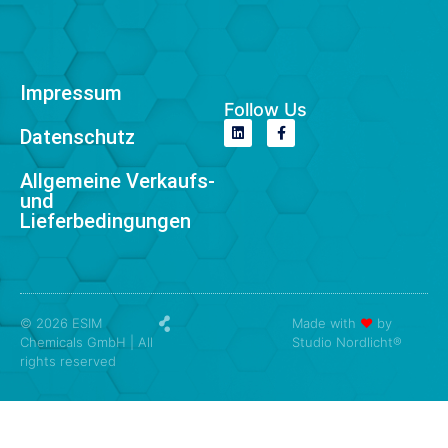
Impressum
Follow Us
Datenschutz
Allgemeine Verkaufs-
und
Lieferbedingungen
© 2026 ESIM
Made with
❤
by
Chemicals GmbH | All
Studio Nordlicht®
rights reserved