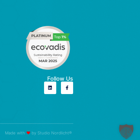
Follow Us
Made with
❤
by Studio Nordlicht®