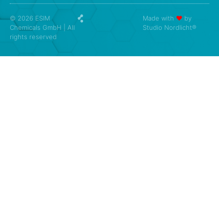
© 2026 ESIM
Made with
❤
by
Chemicals GmbH | All
Studio Nordlicht®
rights reserved